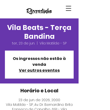
Vila Beats - Terça
Bandina
ter., 23 de jun.
  |  
Vila Matilde - SP
Os ingressos não estão à
venda
Ver outros eventos
Horário e Local
23 de jun. de 2026, 20:00
Vila Matilde - SP, Av. Dr. Bernardino Brito
Fonseca de Carvalho, 691 - Vila