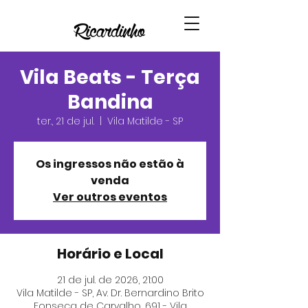
Vila Beats - Terça
Bandina
ter., 21 de jul.
  |  
Vila Matilde - SP
Os ingressos não estão à
venda
Ver outros eventos
Horário e Local
21 de jul. de 2026, 21:00
Vila Matilde - SP, Av. Dr. Bernardino Brito
Fonseca de Carvalho, 691 - Vila