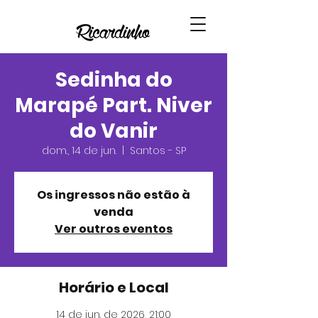
Sedinha do
Marapé Part. Niver
do Vanir
dom., 14 de jun.
  |  
Santos - SP
Os ingressos não estão à
venda
Ver outros eventos
Horário e Local
14 de jun. de 2026, 21:00