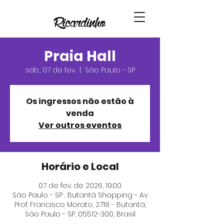
Praia Hall
sáb., 07 de fev.
  |  
São Paulo - SP
Os ingressos não estão à
venda
Ver outros eventos
Horário e Local
07 de fev. de 2026, 19:00
São Paulo - SP , Butantã Shopping - Av.
Prof. Francisco Morato, 2718 - Butantã,
São Paulo - SP, 05512-300, Brasil