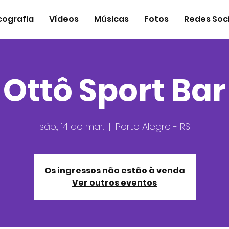
cografia
Vídeos
Músicas
Fotos
Redes Soci
Ottô Sport Bar
sáb., 14 de mar.
  |  
Porto Alegre - RS
Os ingressos não estão à venda
Ver outros eventos