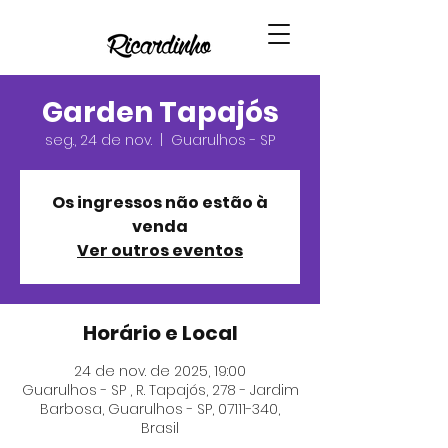
Garden Tapajós
seg., 24 de nov.
  |  
Guarulhos - SP
Os ingressos não estão à
venda
Ver outros eventos
Horário e Local
24 de nov. de 2025, 19:00
Guarulhos - SP , R. Tapajós, 278 - Jardim
Barbosa, Guarulhos - SP, 07111-340,
Brasil