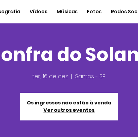
cografia
Vídeos
Músicas
Fotos
Redes Soci
onfra do Sola
ter., 16 de dez.
  |  
Santos - SP
Os ingressos não estão à venda
Ver outros eventos