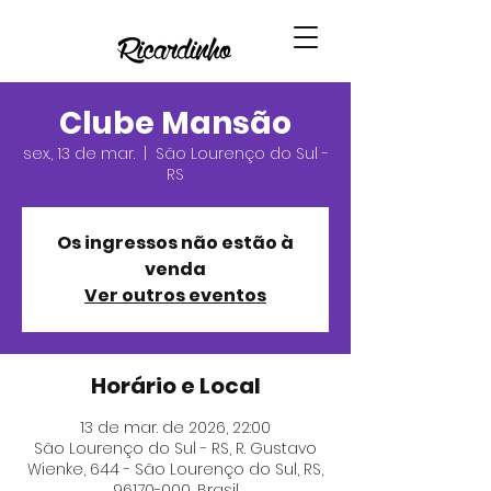
Clube Mansão
sex., 13 de mar.
  |  
São Lourenço do Sul -
RS
Os ingressos não estão à
venda
Ver outros eventos
Horário e Local
13 de mar. de 2026, 22:00
São Lourenço do Sul - RS, R. Gustavo
Wienke, 644 - São Lourenço do Sul, RS,
96170-000, Brasil