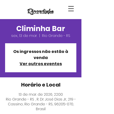
Climinha Bar
sex., 13 de mar.
  |  
Rio Grande - RS
Os ingressos não estão à
venda
Ver outros eventos
Horário e Local
13 de mar. de 2026, 22:00
Rio Grande - RS , R. Dr. José Dias Jr., 219 -
Cassino, Rio Grande - RS, 96205-070,
Brasil