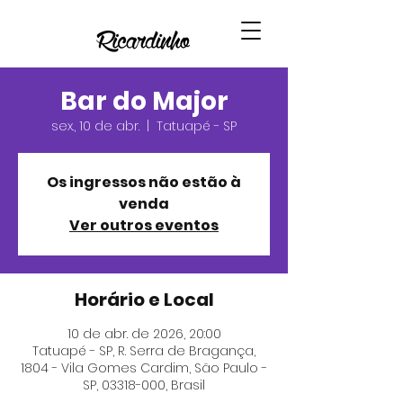
Bar do Major
sex., 10 de abr.
  |  
Tatuapé - SP
Os ingressos não estão à
venda
Ver outros eventos
Horário e Local
10 de abr. de 2026, 20:00
Tatuapé - SP, R. Serra de Bragança,
1804 - Vila Gomes Cardim, São Paulo -
SP, 03318-000, Brasil